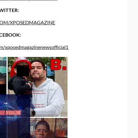
WITTER:
COM/XPOSEDMAGAZINE
CEBOOK:
om/xposedmagazinenewsofficial1