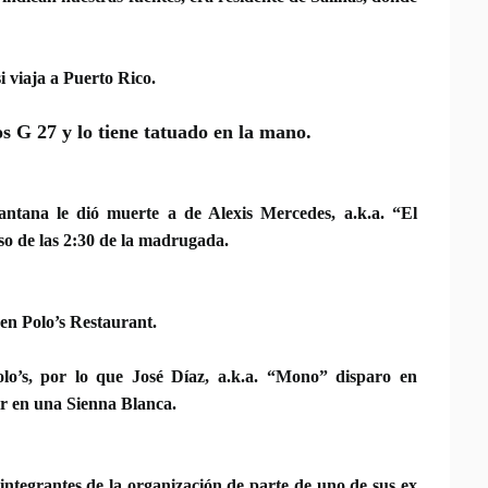
 viaja a Puerto Rico.
los G 27 y lo tiene tatuado en la mano.
antana le dió muerte a de Alexis Mercedes, a.k.a. “El
so de las 2:30 de la madrugada.
 en Polo’s Restaurant.
lo’s, por lo que
José Díaz, a.k.a. “Mono” disparo en
r en una Sienna Blanca.
integrantes de la organización de parte de uno de sus ex