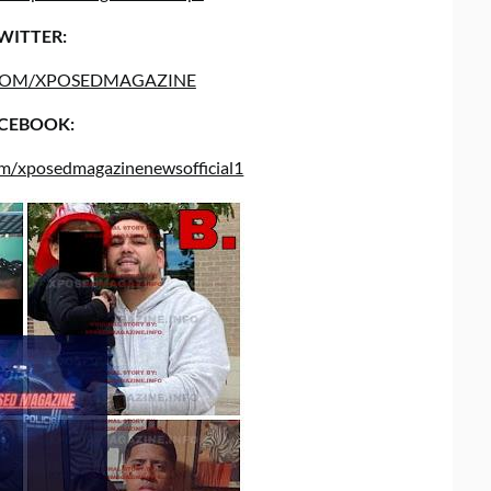
WITTER:
COM/XPOSEDMAGAZINE
CEBOOK:
om/xposedmagazinenewsofficial1