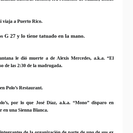
 viaja a Puerto Rico.
los G 27 y lo tiene tatuado en la mano.
antana le dió muerte a de Alexis Mercedes, a.k.a. “El
so de las 2:30 de la madrugada.
 en Polo’s Restaurant.
lo’s, por lo que
José Díaz, a.k.a. “Mono” disparo en
r en una Sienna Blanca.
integrantes de la organización de parte de uno de sus ex