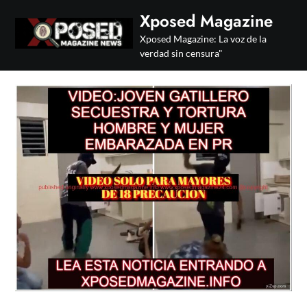
Skip
Xposed Magazine
to
Xposed Magazine: La voz de la
content
verdad sin censura"