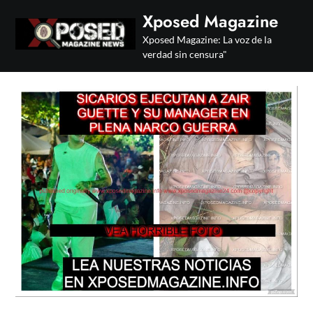
Skip
Xposed Magazine
to
Xposed Magazine: La voz de la
content
verdad sin censura"