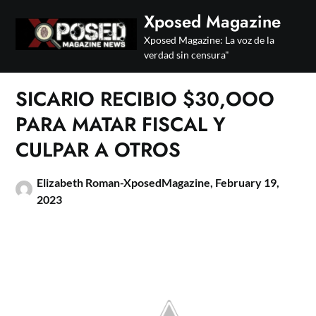
Skip
Xposed Magazine
to
Xposed Magazine: La voz de la
content
verdad sin censura"
SICARIO RECIBIO $30,OOO
PARA MATAR FISCAL Y
CULPAR A OTROS
Elizabeth Roman-XposedMagazine,
February 19,
2023