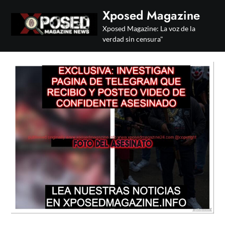
Skip
Xposed Magazine
to
Xposed Magazine: La voz de la
content
verdad sin censura"