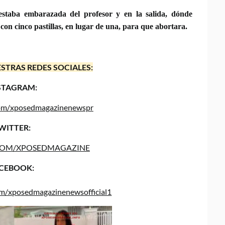
 estaba embarazada del profesor y en la salida, dónde
a con cinco pastillas, en lugar de una, para que abortara.
STRAS REDES SOCIALES:
STAGRAM:
.com/xposedmagazinenewspr
WITTER:
COM/XPOSEDMAGAZINE
CEBOOK:
om/xposedmagazinenewsofficial1