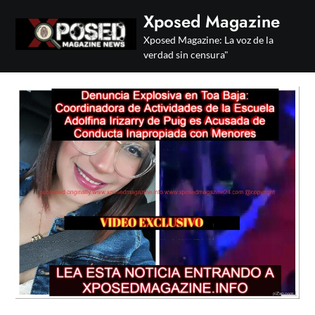
Skip
Xposed Magazine
to
Xposed Magazine: La voz de la
content
verdad sin censura"