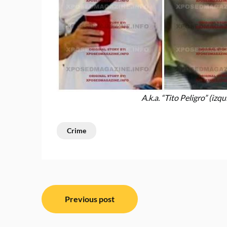
A.k.a. “Tito Peligro” (izqu
Crime
Post
Previous post
navigation